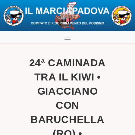
Salta
al
contenuto
24ª CAMINADA
TRA IL KIWI •
GIACCIANO
CON
BARUCHELLA
(RO) •