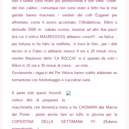
foto il lunedì sono molto più professionali e non vedo “clown”
del mio calibro…comunque non sono stato a letto ma le mie
gambe hanno macinato i sentieri dei colli Euganei per
affrontare, come ti avevo accennato, l’Ultrabericus, 65km e
dislivello 2500 m…sabato scorso, insieme ad altri due pazzi
(tra cui il mitico MAURISSSIO) abbiamo corso!!!…na fatica…
per fortuna io ho fatto la staffetta…ti invio le foto…per i dati
tecnici io e Fabio ci abbiamo messo 9 ore e 20 minuti circa,
mentre Maurissio detto “LA ROCCIA” si è sparato da solo i
65km in 10 ore e 30 minuti di corsa….un mito….
Ovviamente i ragazzi del Pie Veloce hanno subito elaborato un
tormentone con fotofontaggio e cazzatine varie.
A parte tutti questi fronzoli…
volevo dirti di preparare la
macchinetta che domenica torno a far CAGNARA alla Marcia
del Ponte… potrei anche fare un tuffo in piscina per la
COPERTINA DELLA SETTIMANA !!!! (Rubens
permettendo….)