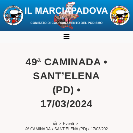
Salta
al
contenuto
49ª CAMINADA •
SANT’ELENA
(PD) •
17/03/2024
>
Eventi
>
49ª CAMINADA • SANT’ELENA (PD) • 17/03/2024