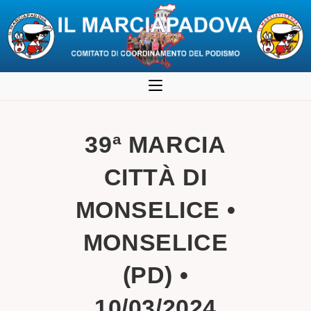
Salta
al
contenuto
39ª MARCIA
CITTÀ DI
MONSELICE •
MONSELICE
(PD) •
10/03/2024