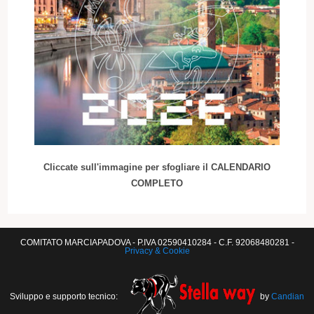
Cliccate sull'immagine per sfogliare il CALENDARIO
COMPLETO
COMITATO MARCIAPADOVA - P.IVA 02590410284 - C.F. 92068480281 -
Privacy & Cookie
Sviluppo e supporto tecnico:
by
Candian