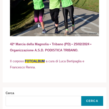
42ª Marcia della Magnolia • Tribano (PD) • 25/02/2024 •
Organizzazione A.S.D. PODISTICA TRIBANO.
Il corposo
FOTOALBUM
a cura di Luca Bertipaglia e
Francesco Renna.
Cerca
CERCA