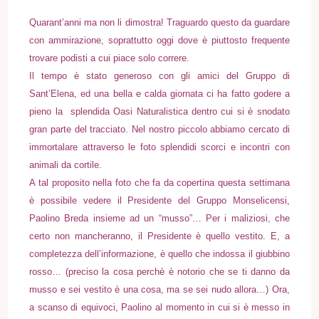
Quarant’anni ma non li dimostra! Traguardo questo da guardare
con ammirazione, soprattutto oggi dove è piuttosto frequente
trovare podisti a cui piace solo correre.
Il tempo è stato generoso con gli amici del Gruppo di
Sant’Elena, ed una bella e calda giornata ci ha fatto godere a
pieno la splendida Oasi Naturalistica dentro cui si è snodato
gran parte del tracciato. Nel nostro piccolo abbiamo cercato di
immortalare attraverso le foto splendidi scorci e incontri con
animali da cortile.
A tal proposito nella foto che fa da copertina questa settimana
è possibile vedere il Presidente del Gruppo Monselicensi,
Paolino Breda insieme ad un “musso”… Per i maliziosi, che
certo non mancheranno, il Presidente è quello vestito. E, a
completezza dell’informazione, è quello che indossa il giubbino
rosso… (preciso la cosa perchè è notorio che se ti danno da
musso e sei vestito è una cosa, ma se sei nudo allora…) Ora,
a scanso di equivoci, Paolino al momento in cui si è messo in