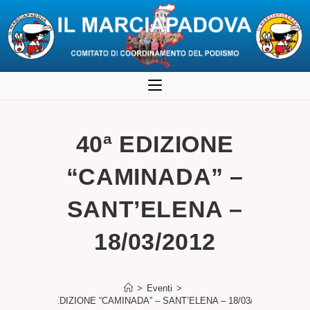
Salta
al
contenuto
40ª EDIZIONE
“CAMINADA” –
SANT’ELENA –
18/03/2012
>
Eventi
>
40ª EDIZIONE “CAMINADA” – SANT’ELENA – 18/03/2012