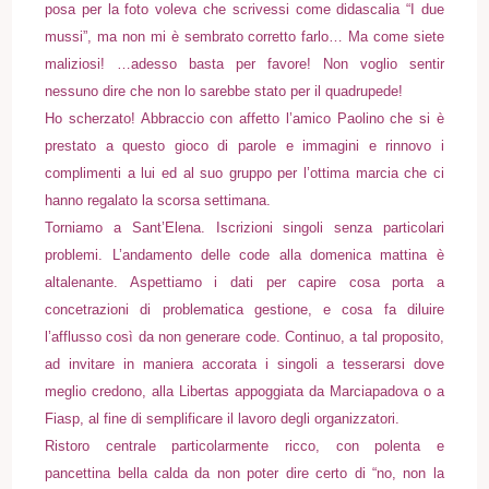
posa per la foto voleva che scrivessi come didascalia “I due
mussi”, ma non mi è sembrato corretto farlo… Ma come siete
maliziosi! …adesso basta per favore! Non voglio sentir
nessuno dire che non lo sarebbe stato per il quadrupede!
Ho scherzato! Abbraccio con affetto l’amico Paolino che si è
prestato a questo gioco di parole e immagini e rinnovo i
complimenti a lui ed al suo gruppo per l’ottima marcia che ci
hanno regalato la scorsa settimana.
Torniamo a Sant’Elena. Iscrizioni singoli senza particolari
problemi. L’andamento delle code alla domenica mattina è
altalenante. Aspettiamo i dati per capire cosa porta a
concetrazioni di problematica gestione, e cosa fa diluire
l’afflusso così da non generare code. Continuo, a tal proposito,
ad invitare in maniera accorata i singoli a tesserarsi dove
meglio credono, alla Libertas appoggiata da Marciapadova o a
Fiasp, al fine di semplificare il lavoro degli organizzatori.
Ristoro centrale particolarmente ricco, con polenta e
pancettina bella calda da non poter dire certo di “no, non la