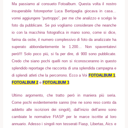
Ma passiamo al consueto Fotoalbum. Questa volta il nostro
insuperabile fotoreporter Luca Bertipaglia giocava in casa…
vorrei aggiungere “purtroppo”, per me che analizzo e scelgo le
foto da pubblicare. Se poi vogliamo considerare che neanche
io con la macchina fotografica in mano sono, come si dice,
farina da ostie, il numero complessivo di foto da analizzate ha
superato abbondantemente le 1.200… Non spaventatevi
però!!! Solo poco più, si fa per dire, di 900 sono pubblicate.
Credo che siano pochi quelli non si riconosceranno in questo
splendido reportage che racconta di una splendida campagna e
di splendi atleti che la percorrono. Ecco a Voi
FOTOALBUM 1
,
FOTOALBUM 2
e
FOTOALBUM 3
.
Ultimo argomento, che tratto però in maniera più seria.
Come pochi evidentemente sanno (me ne sono reso conto da
addetto alle iscrizioni dei singoli), dall’inizio dell’anno sono
cambiate le normative FIASP per le marce iscritte al loro
annuario. Adesso i singoli non tesserati Fiasp, Libertas, Aics e