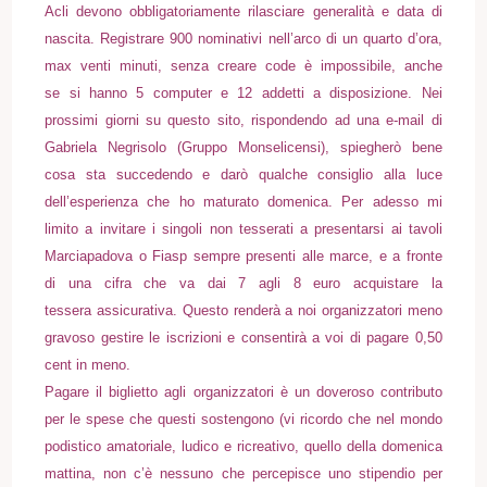
Acli devono obbligatoriamente rilasciare generalità e data di
nascita. Registrare 900 nominativi nell’arco di un quarto d’ora,
max venti minuti, senza creare code è impossibile, anche
se si hanno 5 computer e 12 addetti a disposizione. Nei
prossimi giorni su questo sito, rispondendo ad una e-mail di
Gabriela Negrisolo (Gruppo Monselicensi), spiegherò bene
cosa sta succedendo e darò qualche consiglio alla luce
dell’esperienza che ho maturato domenica. Per adesso mi
limito a invitare i singoli non tesserati a presentarsi ai tavoli
Marciapadova o Fiasp sempre presenti alle marce, e a fronte
di una cifra che va dai 7 agli 8 euro acquistare la
tessera assicurativa. Questo renderà a noi organizzatori meno
gravoso gestire le iscrizioni e consentirà a voi di pagare 0,50
cent in meno.
Pagare il biglietto agli organizzatori è un doveroso contributo
per le spese che questi sostengono (vi ricordo che nel mondo
podistico amatoriale, ludico e ricreativo, quello della domenica
mattina, non c’è nessuno che percepisce uno stipendio per