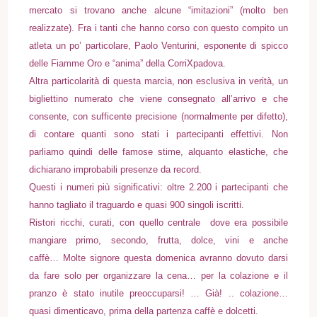
mercato si trovano anche alcune “imitazioni” (molto ben
realizzate). Fra i tanti che hanno corso con questo compito un
atleta un po’ particolare, Paolo Venturini, esponente di spicco
delle Fiamme Oro e “anima” della CorriXpadova.
Altra particolarità di questa marcia, non esclusiva in verità, un
bigliettino numerato che viene consegnato all’arrivo e che
consente, con sufficente precisione (normalmente per difetto),
di contare quanti sono stati i partecipanti effettivi. Non
parliamo quindi delle famose stime, alquanto elastiche, che
dichiarano improbabili presenze da record.
Questi i numeri più significativi: oltre 2.200 i partecipanti che
hanno tagliato il traguardo e quasi 900 singoli iscritti.
Ristori ricchi, curati, con quello centrale dove era possibile
mangiare primo, secondo, frutta, dolce, vini e anche
caffè… Molte signore questa domenica avranno dovuto darsi
da fare solo per organizzare la cena… per la colazione e il
pranzo è stato inutile preoccuparsi! … Già! .. colazione…
quasi dimenticavo, prima della partenza caffè e dolcetti.