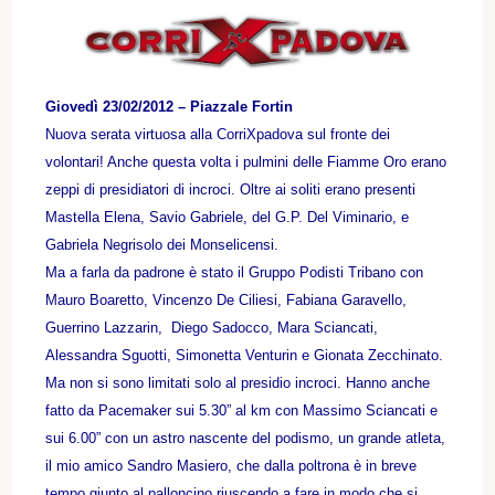
Giovedì 23/02/2012 – Piazzale Fortin
Nuova serata virtuosa alla CorriXpadova sul fronte dei
volontari! Anche questa volta i pulmini delle Fiamme Oro erano
zeppi di presidiatori di incroci. Oltre ai soliti erano presenti
Mastella Elena, Savio Gabriele, del G.P. Del Viminario, e
Gabriela Negrisolo dei Monselicensi.
Ma a farla da padrone è stato il Gruppo Podisti Tribano con
Mauro Boaretto, Vincenzo De Ciliesi, Fabiana Garavello,
Guerrino Lazzarin, Diego Sadocco, Mara Sciancati,
Alessandra Sguotti, Simonetta Venturin e Gionata Zecchinato.
Ma non si sono limitati solo al presidio incroci. Hanno anche
fatto da Pacemaker sui 5.30” al km con Massimo Sciancati e
sui 6.00” con un astro nascente del podismo, un grande atleta,
il mio amico Sandro Masiero, che dalla poltrona è in breve
tempo giunto al palloncino riuscendo a fare in modo che si