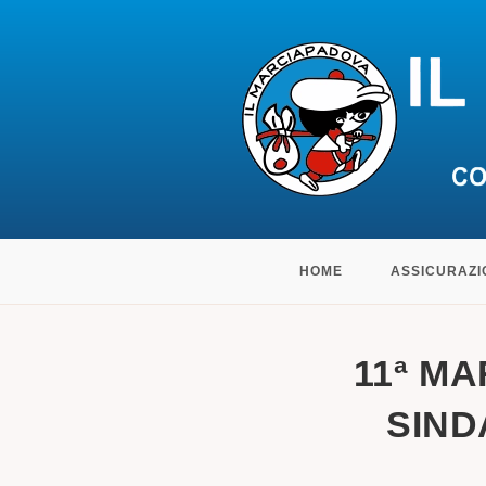
Salta
HOME
ASSICURAZI
al
contenuto
11ª MA
SIND