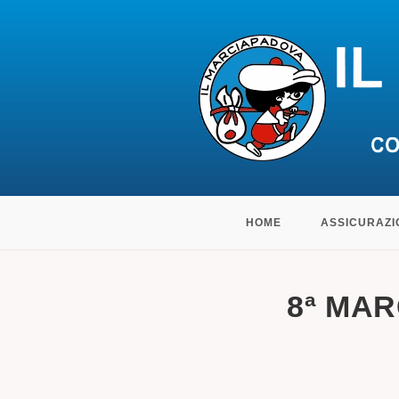
Salta
HOME
ASSICURAZI
al
contenuto
8ª MAR