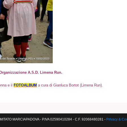
 Organizzazione
A.S.D. Limena Run.
enna e
i
l
FOTOALBUM
a
cura di Gianluca Bortot (Limena Run)
.
ITATO MARCIAPADOVA - P.IVA 02590410284 - C.F. 92068480281 -
Privacy & Co