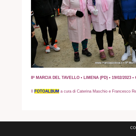
8ª MARCIA DEL TAVELLO • LIMENA (PD) • 19/02/2023 •
I
l
FOTOALBUM
a cura di Caterina Maschio e Francesco R
COM