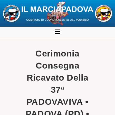
Salta
al
contenuto
Cerimonia
Consegna
Ricavato Della
37ª
PADOVAVIVA •
PADOVA (PD) •