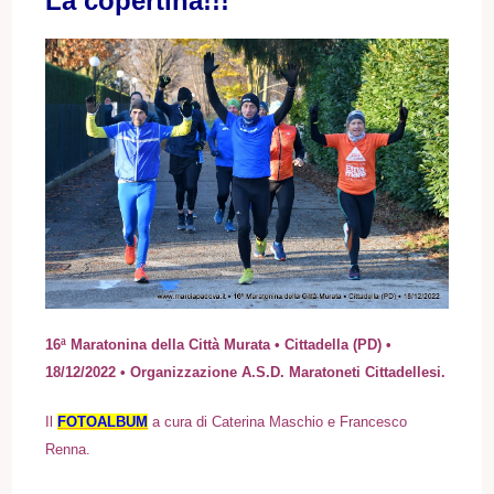
La copertina!!!
16ª Maratonina della Città Murata • Cittadella (PD) •
18/12/2022 • Organizzazione A.S.D. Maratoneti Cittadellesi.
I
l
FOTOALBUM
a cura di Caterina Maschio e Francesco
Renna.