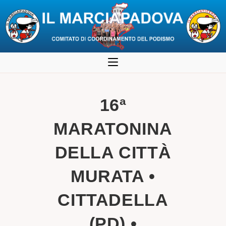
Salta
al
contenuto
16ª
MARATONINA
DELLA CITTÀ
MURATA •
CITTADELLA
(PD) •