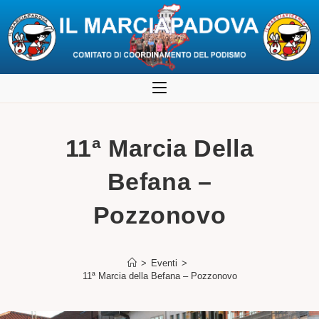
Salta
al
contenuto
11ª Marcia Della
Befana –
Pozzonovo
>
Eventi
>
11ª Marcia della Befana – Pozzonovo