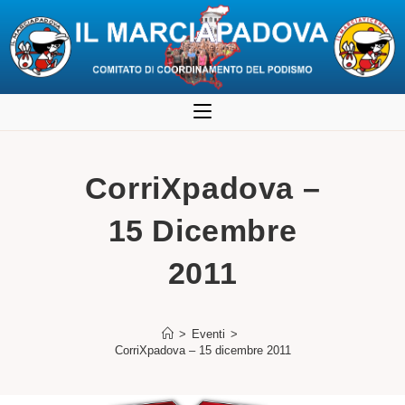
Salta
al
contenuto
CorriXpadova –
15 Dicembre
2011
>
Eventi
>
CorriXpadova – 15 dicembre 2011