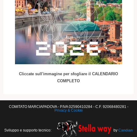
Cliccate sull'immagine per sfogliare il CALENDARIO
COMPLETO
COMITATO MARCIAPADOVA - P.IVA 02590410284 - C.F. 92068480281 -
Privacy & Cookie
Sviluppo e supporto tecnico:
by
Candian