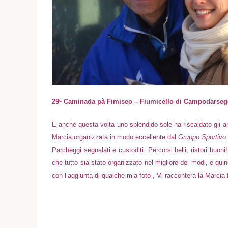
29ª Caminada pà Fimiseo – Fiumicello di Campodarsego
E anche questa volta uno splendido sole ha riscaldato gli an
Marcia organizzata in modo eccellente dal
Gruppo Sportivo 
Parcheggi segnalati e custoditi. Percorsi belli, ristori buo
che tutto sia stato organizzato nel migliore dei modi, e quin
con l’aggiunta di qualche mia foto , Vi racconterà la Marci