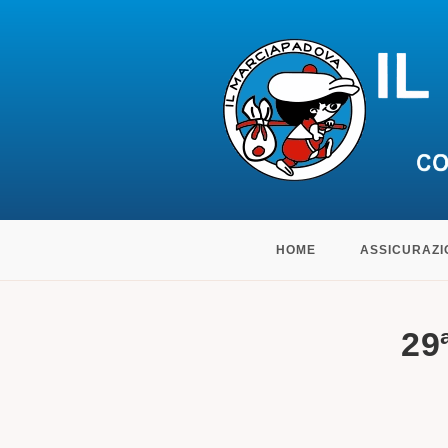
Salta
HOME
ASSICURAZI
al
contenuto
29