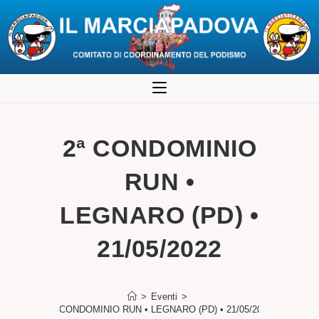
Salta
al
contenuto
2ª CONDOMINIO
RUN •
LEGNARO (PD) •
21/05/2022
>
Eventi
>
2ª CONDOMINIO RUN • LEGNARO (PD) • 21/05/2022