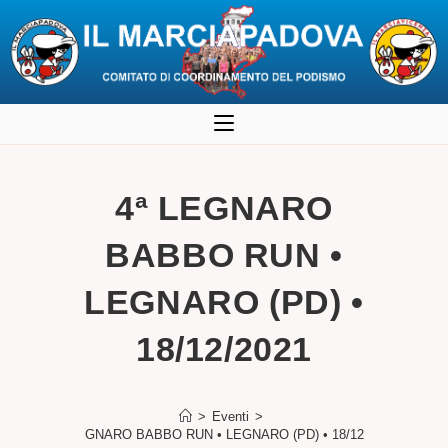
Salta
al
contenuto
4ª LEGNARO
BABBO RUN •
LEGNARO (PD) •
18/12/2021
>
Eventi
>
4ª LEGNARO BABBO RUN • LEGNARO (PD) • 18/12/2021