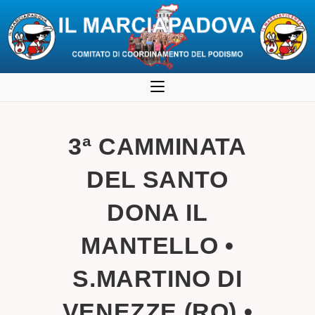
Salta
al
contenuto
3ª CAMMINATA
DEL SANTO
DONA IL
MANTELLO •
S.MARTINO DI
VENEZZE (RO) •