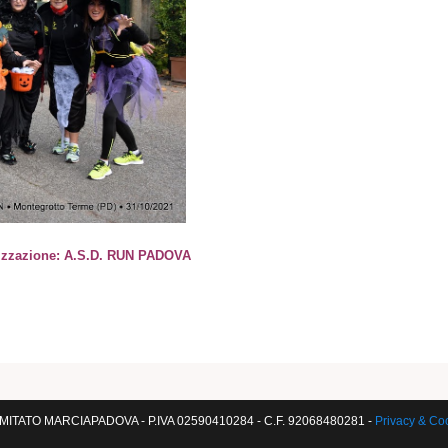
anizzazione: A.S.D. RUN PADOVA
ITATO MARCIAPADOVA - P.IVA 02590410284 - C.F. 92068480281 -
Privacy & Co