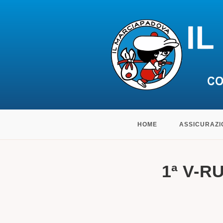
Salta
HOME
ASSICURAZI
al
contenuto
1ª V-R