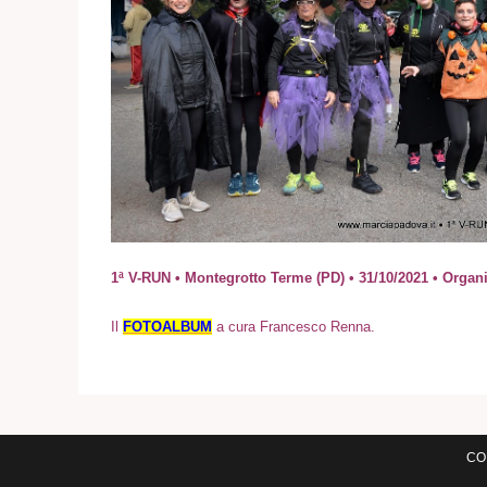
1ª V-RUN • Montegrotto Terme (PD) • 31/10/2021 • Org
I
l
FOTOALBUM
a cura Francesco Renna.
COM