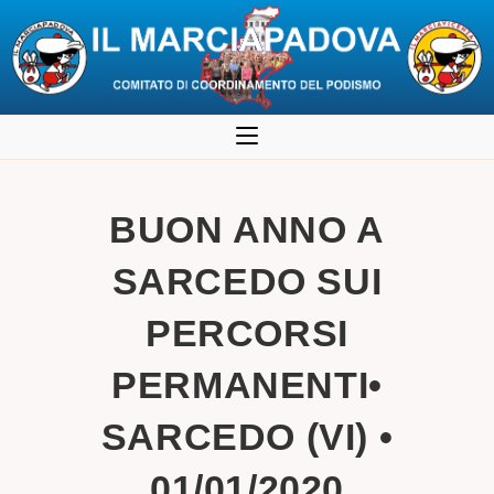
Salta
al
contenuto
BUON ANNO A
SARCEDO SUI
PERCORSI
PERMANENTI•
SARCEDO (VI) •
01/01/2020