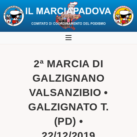
Salta
al
contenuto
2ª MARCIA DI
GALZIGNANO
VALSANZIBIO •
GALZIGNATO T.
(PD) •
22/12/2019