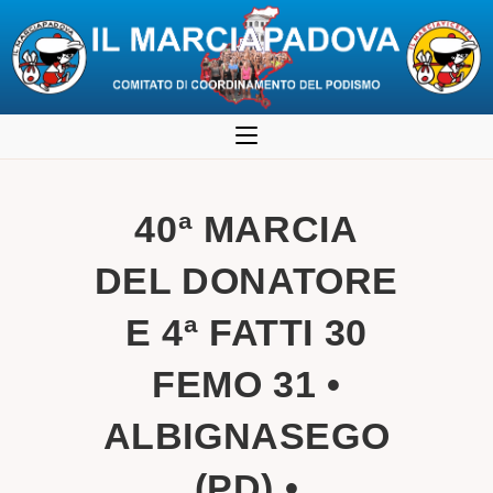
Salta
al
contenuto
40ª MARCIA
DEL DONATORE
E 4ª FATTI 30
FEMO 31 •
ALBIGNASEGO
(PD) •