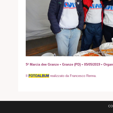
5ª Marcia dee Granze • Granze (PD) • 05/05/2019 • Or
Il
FOTOALBUM
realizzato da Francesco Renna.
COM