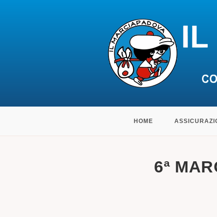
Salta
HOME
ASSICURAZI
al
contenuto
6ª MAR