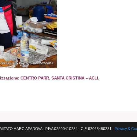
ganizzazione: CENTRO PARR. SANTA CRISTINA – ACLI.
ITATO MARCIAPADOVA - P.IVA 02590410284 - C.F. 92068480281 -
Privacy & Co