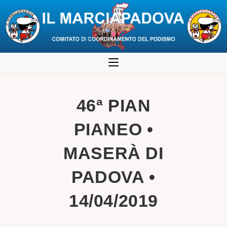
Salta
al
contenuto
46ª PIAN
PIANEO •
MASERÀ DI
PADOVA •
14/04/2019