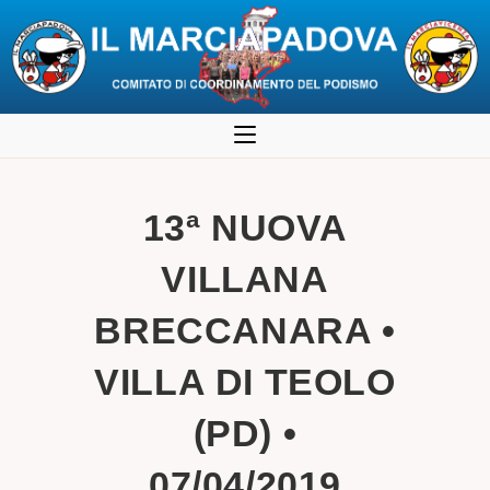
Salta
al
contenuto
13ª NUOVA
VILLANA
BRECCANARA •
VILLA DI TEOLO
(PD) •
07/04/2019