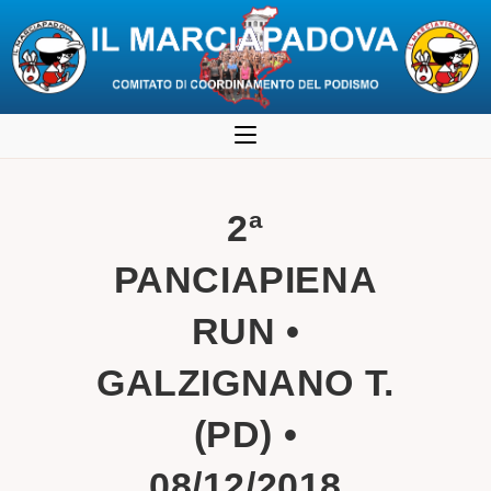
Salta
al
contenuto
2ª
PANCIAPIENA
RUN •
GALZIGNANO T.
(PD) •
08/12/2018