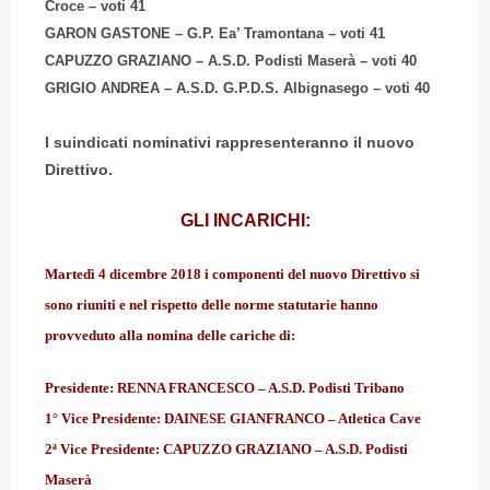
Croce – voti
41
GARON GASTONE
–
G.P. Ea’ Tramontana
–
voti
41
CAPUZZO GRAZIANO
–
A.S.D. Podisti Maserà –
voti
40
GRIGIO ANDREA
–
A.S.D. G.P.D.S. Albignasego –
voti
40
I suindicati nominativi rappresenteranno il nuovo
Direttivo
.
GLI INCARICHI:
Martedì 4 dicembre 2018 i componenti del nuovo Direttivo si
sono riuniti e nel rispetto delle norme statutarie hanno
provveduto alla nomina delle cariche di:
Presidente:
RENNA FRANCESCO
–
A.S.D. Podisti Tribano
1° Vice Presidente:
DAINESE GIANFRANCO
– Atletica Cave
2ª Vice Presidente:
CAPUZZO GRAZIANO
–
A.S.D. Podisti
Maserà