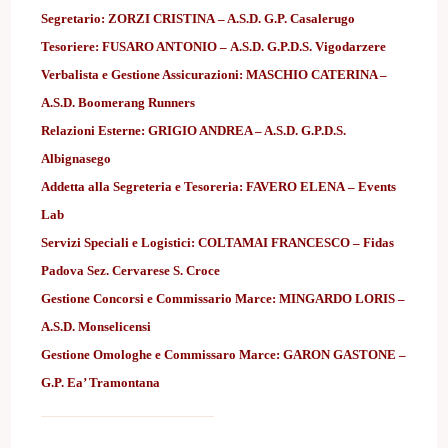
Segretario:
ZORZI CRISTINA
–
A.S.D. G.P. Casalerugo
Tesoriere:
FUSARO ANTONIO
– A.S.D. G.P.D.S. Vigodarzere
Verbalista e Gestione Assicurazioni: MASCHIO CATERINA
–
A.S.D. Boomerang Runners
Relazioni Esterne:
GRIGIO ANDREA
–
A.S.D. G.P.D.S.
Albignasego
Addetta alla Segreteria e Tesoreria:
FAVERO ELENA
– Events
Lab
Servizi Speciali e Logistici:
COLTAMAI FRANCESCO
–
Fidas
Padova Sez. Cervarese S. Croce
Gestione Concorsi e Commissario Marce:
MINGARDO LORIS
–
A.S.D. Monselicensi
Gestione Omologhe e Commissaro Marce:
GARON GASTONE
–
G.P. Ea’ Tramontana