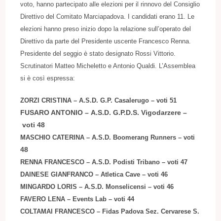
voto, hanno partecipato alle elezioni per il rinnovo del Consiglio
Direttivo del Comitato Marciapadova. I candidati erano 11.
Le
elezioni hanno preso inizio dopo la relazione sull’operato del
Direttivo da parte del Presidente uscente Francesco Renna.
Presidente del seggio è stato designato Rossi Vittorio.
Scrutinatori Matteo Micheletto e Antonio Qualdi. L’Assemblea
si è così espressa:
ZORZI CRISTINA
–
A.S.D. G.P. Casalerugo
– voti
51
FUSARO ANTONIO
– A.S.D. G.P.D.S. Vigodarzere –
voti
48
MASCHIO CATERINA
–
A.S.D. Boomerang Runners – voti
48
RENNA FRANCESCO
–
A.S.D. Podisti Tribano –
voti
47
DAINESE GIANFRANCO
–
Atletica Cave
–
voti
46
MINGARDO LORIS
– A.S.D. Monselicensi –
voti
46
FAVERO LENA
– Events Lab
 – 
voti
44
COLTAMAI FRANCESCO
–
Fidas Padova Sez. Cervarese S.