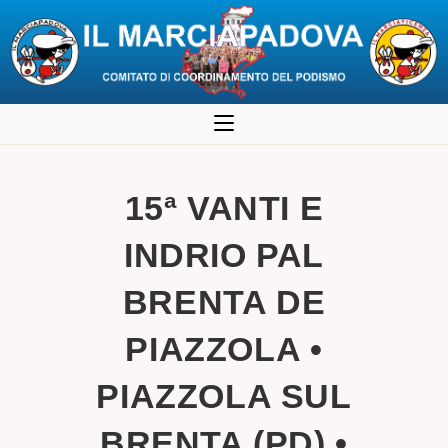
Salta
al
contenuto
15ª VANTI E
INDRIO PAL
BRENTA DE
PIAZZOLA •
PIAZZOLA SUL
BRENTA (PD) •