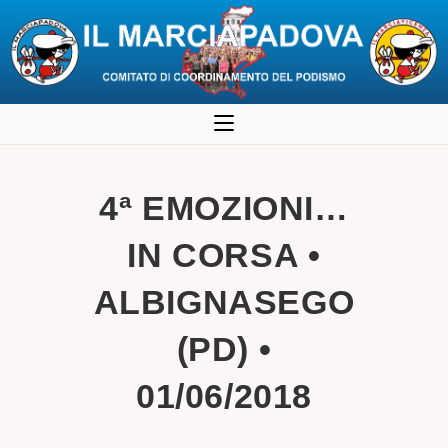
Salta
al
contenuto
4ª EMOZIONI…
IN CORSA •
ALBIGNASEGO
(PD) •
01/06/2018