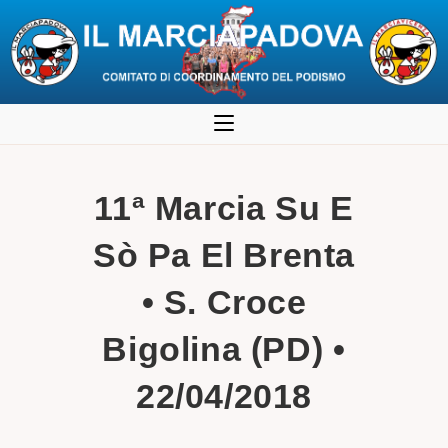
Salta
al
contenuto
11ª Marcia Su E
Sò Pa El Brenta
• S. Croce
Bigolina (PD) •
22/04/2018