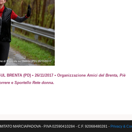
 BRENTA (PD) • 26/11/2017 • Organizzazione
Amici del Brenta, Piè
orrere
e
Sportello Rete donna
.
ITATO MARCIAPADOVA - P.IVA 02590410284 - C.F. 92068480281 -
Privacy & Co