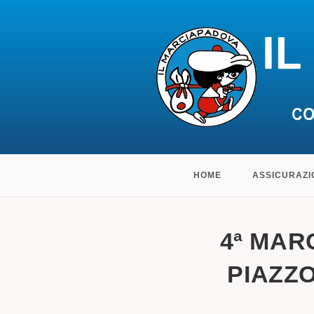
Salta
HOME
ASSICURAZI
al
contenuto
4ª MAR
PIAZZO