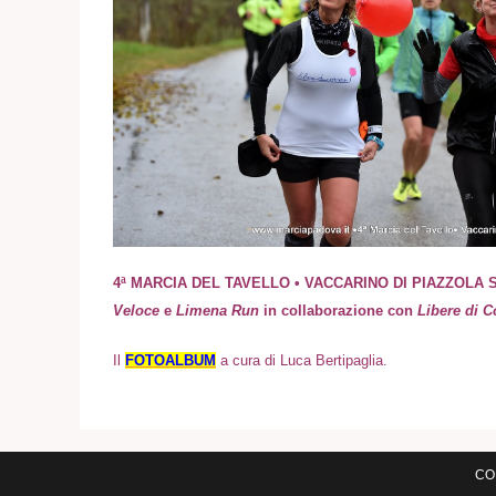
4ª MARCIA DEL TAVELLO • VACCARINO DI PIAZZOLA SUL
Veloce
e
Limena Run
in collaborazione con
Libere di C
I
l
FOTOALBUM
a cura di Luca Bertipaglia.
COM