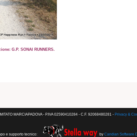
zione: G.P. SONAI RUNNERS.
ITATO MARCIAPADOVA - P.IVA 02590410284 - C.F. 92068480281 -
Privacy & Co
ppo e supporto tecnico:
by
Candian Software 