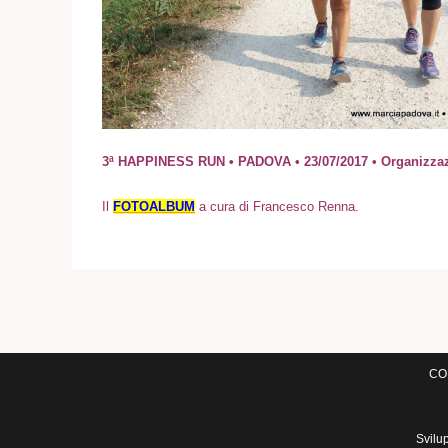
3ª HAPPINESS RUN • PADOVA • 23/07/2017 • Organizza
I
l
FOTOALBUM
a cura di Francesco Renna.
COM
Svilu