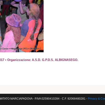
17 • Organizzazione: A.S.D. G.P.D.S. ALBIGNASEGO.
ITATO MARCIAPADOVA - P.IVA 02590410284 - C.F. 92068480281 -
Privacy & Co