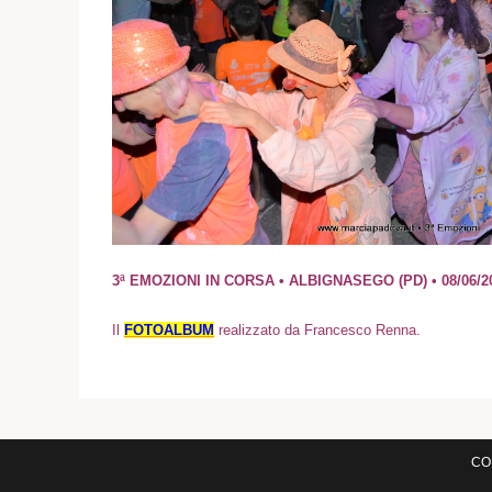
3ª EMOZIONI IN CORSA • ALBIGNASEGO (PD) • 08/06/20
Il
FOTOALBUM
realizzato da Francesco Renna.
COM