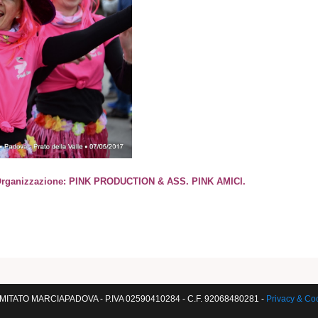
 • Organizzazione: PINK PRODUCTION & ASS. PINK AMICI.
ITATO MARCIAPADOVA - P.IVA 02590410284 - C.F. 92068480281 -
Privacy & Co