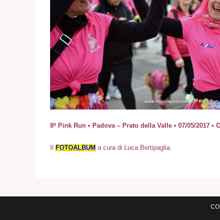
8ª Pink Run • Padova – Prato della Valle • 07/05/2017
I
l
FOTOALBUM
a cura di Luca Bertipaglia.
COM