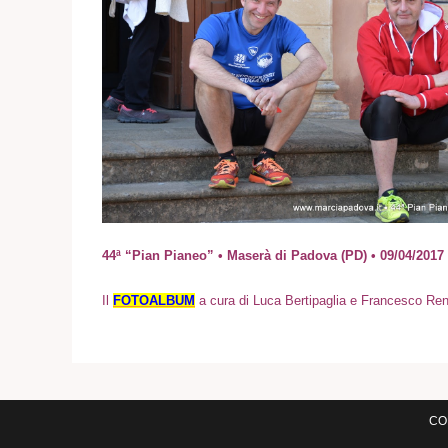
44ª “Pian Pianeo” • Maserà di Padova (PD) • 09/04/201
Il
FOTOALBUM
a cura di Luca Bertipaglia e Francesco Re
COM