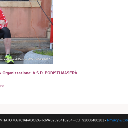
7 • Organizzazione: A.S.D. PODISTI MASERÀ.
nna.
ITATO MARCIAPADOVA - P.IVA 02590410284 - C.F. 92068480281 -
Privacy & Co