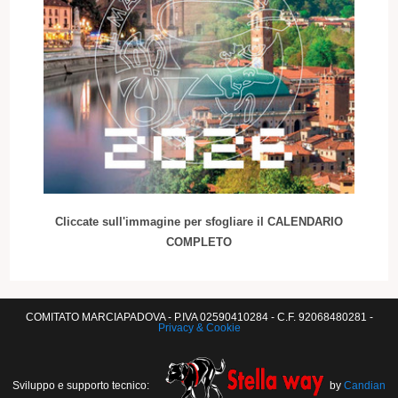
Cliccate sull'immagine per sfogliare il CALENDARIO
COMPLETO
COMITATO MARCIAPADOVA - P.IVA 02590410284 - C.F. 92068480281 -
Privacy & Cookie
Sviluppo e supporto tecnico:
by
Candian