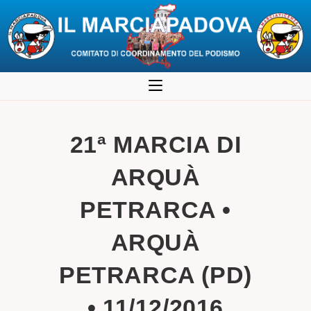
Salta
al
contenuto
21ª MARCIA DI
ARQUÀ
PETRARCA •
ARQUÀ
PETRARCA (PD)
• 11/12/2016